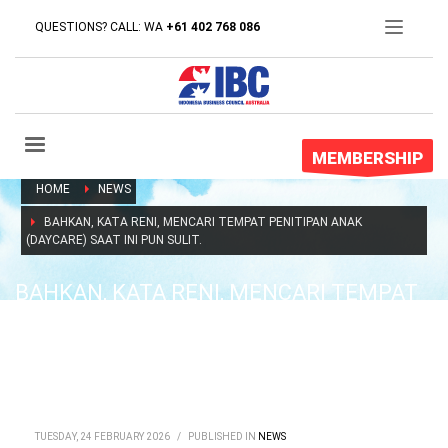
QUESTIONS? CALL: WA
+61 402 768 086
MEMBERSHIP
HOME
NEWS
BAHKAN, KATA RENI, MENCARI TEMPAT PENITIPAN ANAK
(DAYCARE) SAAT INI PUN SULIT.
BAHKAN, KATA RENI, MENCARI TEMPAT
PENITIPAN ANAK (DAYCARE) SAAT INI
PUN SULIT.
TUESDAY, 24 FEBRUARY 2026
/
PUBLISHED IN
NEWS