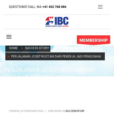
QUESTIONS? CALL: WA
+61 402 768 086
MEMBERSHIP
HOME
SUCCESS STORY
PERJALANAN JOSEP RUSTAM DARI PEKERJA JADI PENGUSAHA
PERJALANAN JOSEP RUSTAM DARI
PEKERJA JADI PENGUSAHA
TUESDAY, 24 FEBRUARY 2026
/
PUBLISHED IN
SUCCESS STORY