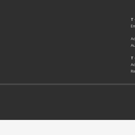
T 
Em
Ad
Au
T 
Ad
Ri