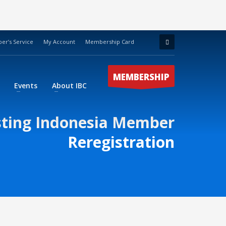
r’s Service
My Account
Membership Card
MEMBERSHIP
Events
About IBC
sting Indonesia Member
Reregistration