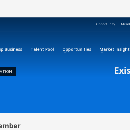
Opportunity
Membe
up Business
Talent Pool
Opportunities
Market Insight
Exi
RATION
Member