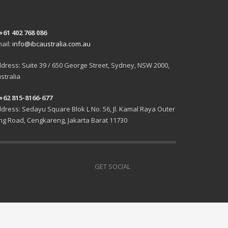
+61 402 768 086
ail:
info@ibcaustralia.com.au
dress: Suite 39 / 650 George Street, Sydney, NSW 2000,
stralia
+62 815-8166-677
dress: Sedayu Square Blok L No. 56, Jl. Kamal Raya Outer
ng Road, Cengkareng, Jakarta Barat 11730
GET SOCIAL